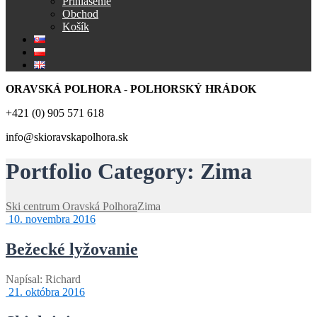
Prihlásenie
Obchod
Košík
ORAVSKÁ POLHORA - POLHORSKÝ HRÁDOK
+421 (0) 905 571 618
info@skioravskapolhora.sk
Portfolio Category:
Zima
Ski centrum Oravská Polhora
Zima
10. novembra 2016
Bežecké lyžovanie
Napísal:
Richard
21. októbra 2016