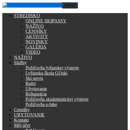
MENU
STREDISKO
ONLINE SKIPASSY
NAŽIVO
CENNÍKY
AKTIVITY
NOVINKY
GALÉRIA
VIDEO
NAŽIVO
Služby
Požičovňa lyžiarskej výstroje
Lyžiarska škola GOski
Ski servis
Bufet
Ubytovanie
Reštaurácia
Požičovňa skialpinistickej výstroje
Požičovňa e-bike
Cenníky
UBYTOVANIE
Kontakt
Môj účet