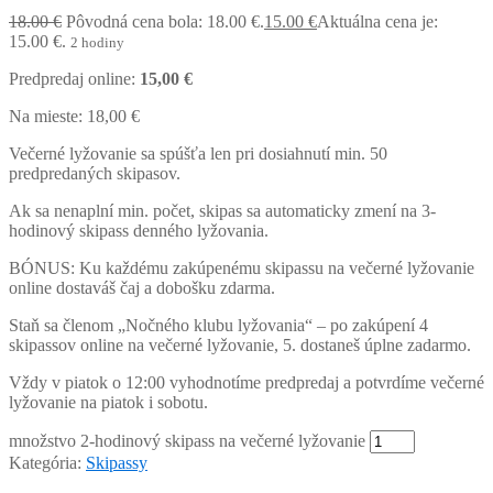
18.00
€
Pôvodná cena bola: 18.00 €.
15.00
€
Aktuálna cena je:
15.00 €.
2 hodiny
Predpredaj online:
15,00 €
Na mieste: 18,00 €
Večerné lyžovanie sa spúšťa len pri dosiahnutí min. 50
predpredaných skipasov.
Ak sa nenaplní min. počet, skipas sa automaticky zmení na 3-
hodinový skipass denného lyžovania.
BÓNUS: Ku každému zakúpenému skipassu na večerné lyžovanie
online dostaváš čaj a dobošku zdarma.
Staň sa členom „Nočného klubu lyžovania“ – po zakúpení 4
skipassov online na večerné lyžovanie, 5. dostaneš úplne zadarmo.
Vždy v piatok o 12:00 vyhodnotíme predpredaj a potvrdíme večerné
lyžovanie na piatok i sobotu.
množstvo 2-hodinový skipass na večerné lyžovanie
Kategória:
Skipassy