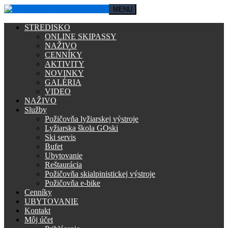
MENU
STREDISKO
ONLINE SKIPASSY
NAŽIVO
CENNÍKY
AKTIVITY
NOVINKY
GALÉRIA
VIDEO
NAŽIVO
Služby
Požičovňa lyžiarskej výstroje
Lyžiarska škola GOski
Ski servis
Bufet
Ubytovanie
Reštaurácia
Požičovňa skialpinistickej výstroje
Požičovňa e-bike
Cenníky
UBYTOVANIE
Kontakt
Môj účet