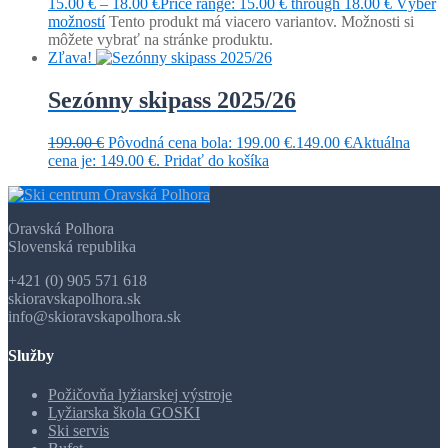
15.00
€
–
18.00
€
Price range: 15.00 € through 18.00 €
Výber
možností
Tento produkt má viacero variantov. Možnosti si
môžete vybrať na stránke produktu.
Zľava!
Sezónny skipass 2025/26
199.00
€
Pôvodná cena bola: 199.00 €.
149.00
€
Aktuálna
cena je: 149.00 €.
Pridať do košíka
Oravská Polhora
Slovenská republika
+421 (0) 905 571 618
skioravskapolhora.sk
info@skioravskapolhora.sk
Služby
Požičovňa lyžiarskej výstroje
Lyžiarska škola GOSKI
Ski servis