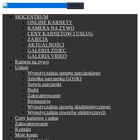
MENU
SKICENTRUM
ONLINE KARNETY
KAMERA NA ZYWO
CENY KARNETOW I USLUG
ZAJECIA
AKTUALNOŚCI
GALERIA ZDJEC
GALERIA VIDEO
Kamera na zywo
Usługi
Wypożyczalnia sprzętu narciarskiego
Szkółka narciarska GOSKI
Serwis narciarski
Bufet
Zakwaterowanie
Restauracja
Wypożyczalnia sprzętu skialpinistycznego
Wypożyczalnia rowerów elektrycznych
Ceny karnetov i usług
Zakwaterowanie
Kontakt
Moje konto