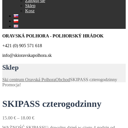
Zaloguj sie
Sklep
Kosz
ORAVSKÁ POLHORA - POLHORSKÝ HRÁDOK
+421 (0) 905 571 618
info@skioravskapolhora.sk
Sklep
Ski centrum Oravská Polhora
Obchod
SKIPASS czterogodzinny
Promocja!
SKIPASS czterogodzinny
Zakres
15.00
€
–
18.00
€
cen:
WAŻNOŚĆ SKIPASSU: dowolny dzień w ciągu 4 godzin od
od