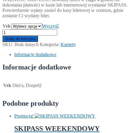
dokonania płatności w kasie lub internetowej wymianie SKIPASS.
15.00 €
Potwierdzenie wpłaty zanieś do kasy biletowej w centrum, gdzie
do
zostanie Ci wydany bilet.
18.00 €
Vek
Wyczyść
ilość
SKIPASS
Dodaj do koszyka
czterogodzinny
SKU:
Brak danych
Kategoria:
Karnety
Informacje dodatkowe
Informacje dodatkowe
Vek
Dieťa, Dospelý
Podobne produkty
Promocja!
SKIPASS WEEKENDOWY