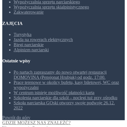
Wypożyczalnia sprzętu narciarskiego
Wypożyczalnia sprzętu skialpinistycznego
Zakwaterowanie
ZAJĘCIA
Turystyka
Jazda na rowerach elektrycznych
Biegi narciarskie
Alpinizm narciarski
Ostatnie wpisy
Po nartach zapraszamy do nowo otwartej restauracji
DOMOVINA (Pensjonat Hrubjak) od godz. 17:00.
Prace terenowe w okolicy bufetu, kasy biletowej, WC oraz
wypożyczalni
W centrum istnieje możliwość płatności kartą
Szkolenia narciarskie dla szkół – noclegi tuż przy ośrodku
Szkoła narciarska GOski otworzy swoje podwoje 26.12.
2022
Powrót do góry
GDZIE MOŻESZ NAS ZNALEŹĆ?